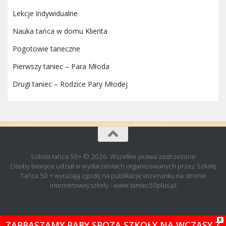
Lekcje indywidualne
Nauka tańca w domu Klienta
Pogotowie taneczne
Pierwszy taniec – Para Młoda
Drugi taniec – Rodzice Pary Młodej
Szkoła tańca 50+ © 2026. Wszelkie prawa zastrzeżone
Osoby biorące udział w wydarzeniach organizowanych przez Szkołę
Tańca 50 + wyrażają zgodę na publikację wizerunku na stronie
internetowej szkoły - www.taniec50plus.pl
X
ZAPRASZAMY PARY SPOZA SZKOŁY NA WCZASY Z