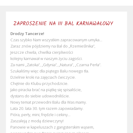
ZAPROSZENIE NA III BAL KARNAWAŁOWY
Drodzy Tancerze!
Czas szybko Nam wszystkim zapracowanym umyka…
Zaraz znów pójdziemy na Bal do „Rzemieślnika”,
Jeszcze chwila, chwilka cierpliwości
kolejny karnawał w naszym życiu zagości.
Za nami „Zatoka”, „Gdynia”, „Natura”, „Czarna Perła”.
Szukaliśmy więc dla piątego Balu nowego tła.
Dzielnie kroki na zajęciach ćwiczycie.
Chętnie do Klubu przychodzicie.
Jako piracka brać na piątkę się spisaliście,
dystans do siebie udowodniliście.
Nowy temat przewodni Balu dla Was mamy.
Lata 20. lata 30. tym razem zapowiadamy.
Pióra, perły, mini, frędzle i cekiny…
Zaszaleją z modą dziewczyny!
Panowie w kapeluszach z gangsterskim wąsem,