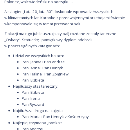
Polonez, walc wiedeński na początku…
A szlagier „Lata 20, lata 30” doskonale wprowadził wszystkich
w klimat tamtych lat. Karaoke z przedwojennymi przebojami świetnie
wkomponowało się w temat przewodni balu.
Z okazji małego jubileuszu (piąty bal) rozdane zostały taneczne
„Oskary”. Statuetkę i pamiątkowy dyplom odebrali –
w poszczególnych kategoriach:
Udział we wszystkich balach:
Pani Janina i Pan Andrzej
Pani Anna i Pan Henryk
Pani Halina i Pan Zbigniew
Pani Elżbieta
Najdłuższy staż taneczny:
Pani Elżbieta
Pani Irena
Pan Ryszard
Najdłuższa droga na zajęcia:
Pani Maria i Pan Henryk z Kościerzyny
Najlepiej trzymana „ramka”:
Pan Andrzej