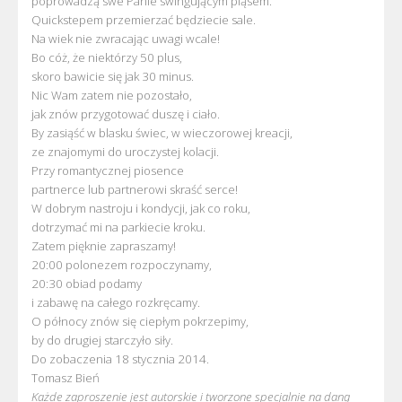
poprowadzą swe Panie swingującym pląsem.
Quickstepem przemierzać będziecie sale.
Na wiek nie zwracając uwagi wcale!
Bo cóż, że niektórzy 50 plus,
skoro bawicie się jak 30 minus.
Nic Wam zatem nie pozostało,
jak znów przygotować duszę i ciało.
By zasiąść w blasku świec, w wieczorowej kreacji,
ze znajomymi do uroczystej kolacji.
Przy romantycznej piosence
partnerce lub partnerowi skraść serce!
W dobrym nastroju i kondycji, jak co roku,
dotrzymać mi na parkiecie kroku.
Zatem pięknie zapraszamy!
20:00 polonezem rozpoczynamy,
20:30 obiad podamy
i zabawę na całego rozkręcamy.
O północy znów się ciepłym pokrzepimy,
by do drugiej starczyło siły.
Do zobaczenia 18 stycznia 2014.
Tomasz Bień
Każde zaproszenie jest autorskie i tworzone specjalnie na daną