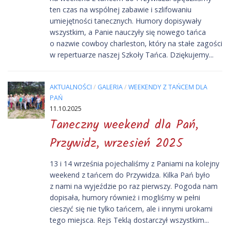
ten czas na wspólnej zabawie i szlifowaniu
umiejętności tanecznych. Humory dopisywały
wszystkim, a Panie nauczyły się nowego tańca
o nazwie cowboy charleston, który na stałe zagości
w repertuarze naszej Szkoły Tańca. Dziękujemy...
AKTUALNOŚCI
/
GALERIA
/
WEEKENDY Z TAŃCEM DLA
PAŃ
11.10.2025
Taneczny weekend dla Pań,
Przywidz, wrzesień 2025
13 i 14 września pojechaliśmy z Paniami na kolejny
weekend z tańcem do Przywidza. Kilka Pań było
z nami na wyjeździe po raz pierwszy. Pogoda nam
dopisała, humory również i mogliśmy w pełni
cieszyć się nie tylko tańcem, ale i innymi urokami
tego miejsca. Rejs Teklą dostarczył wszystkim...