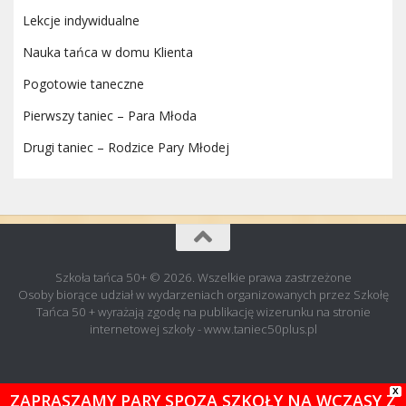
Lekcje indywidualne
Nauka tańca w domu Klienta
Pogotowie taneczne
Pierwszy taniec – Para Młoda
Drugi taniec – Rodzice Pary Młodej
Szkoła tańca 50+ © 2026. Wszelkie prawa zastrzeżone
Osoby biorące udział w wydarzeniach organizowanych przez Szkołę
Tańca 50 + wyrażają zgodę na publikację wizerunku na stronie
internetowej szkoły - www.taniec50plus.pl
X
ZAPRASZAMY PARY SPOZA SZKOŁY NA WCZASY Z