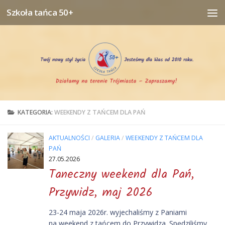
Szkoła tańca 50+
Przejdź do treści
KATEGORIA:
WEEKENDY Z TAŃCEM DLA PAŃ
AKTUALNOŚCI
/
GALERIA
/
WEEKENDY Z TAŃCEM DLA
PAŃ
27.05.2026
Taneczny weekend dla Pań,
Przywidz, maj 2026
23-24 maja 2026r. wyjechaliśmy z Paniami
na weekend z tańcem do Przywidza. Spędziliśmy