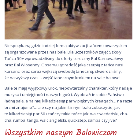
Niespotykaną gdzie indziej formą aktywizacji tańcem towarzyskim
są organizowane przez nas bale. Dla uczestników zajęć Szkoły
Tańca 50+ wprowadziliśmy do oferty coroczny Bal Karnawałowy
oraz Bal Wiosenny. Obserwując radość jaką czerpią z tańca nasi
kursanci oraz coraz większą swobodę taneczną, stwierdziliśmy,
że najwyższy czas… wejść tanecznym krokiem na sale balowe!
Bale te mają wyjątkowy urok, niepowtarzalny charakter, który nadaje
muzyka i umiejętności naszych gości. Wyobraźcie sobie Państwo
ładną salę, a na niej kilkadziesiąt par w pięknych kreacjach… na razie
brzmi znajomo?… ale czy na jakimś innym balu zobaczycie, jak
te kilkadziesiąt par 50+ tańczy takie tańce jak: walc wiedeński, cha-
cha, rumba, tango, walc angielski, quickstep, samba czy jive?
Wszystkim naszym Balowiczom