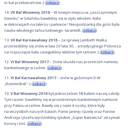
to bal przebierańców :) (
zobacz
)
14.
VII Bal Wiosenny 2018
– W nowym miejscu w „Leszczynowym
Dworku” w Gdańsku bawiliśmy się w stylu włoskim. Italia
w dekoracjach na talerzu i parkiecie ! Niespodzianką dla gości była
nauka włoskiego tańca ludowego- tarantelli. (
zobacz
)
13.
VII Bal Karnawałowy 2018
– za sprawą Lambeth Walka
przenieśliśmy się znów w lata 20 lata 30… a tradycyjnego Poloneza
na rozpoczęcie balu zastąpiliśmy właśnie tym tańcem :) (
zobacz
)
12.
VI Bal Wiosenny 2017
– Znów skusiła nas przestrzeń namiotu
bankietowego w Leźnie. (
zobacz
)
11.
VI Bal Karnawałowy 2017
– znów w gościnnym D.W
„Rzemieślnik” :) (
zobacz
)
10.
V Bal Wiosenny
2016
był jednocześnie
10
balem naszej szkoły.
Tym razem bawiliśmy się w przestronnym bankietowym namiocie
przy Pałacu w Leźnie. Bawiły się z nami 4 osoby, które były
na wszystkich naszych balach. Panie Janinę i Gizelę oraz Panów
Andrzeja i Józefa wyróżniliśmy tytułem „Super Balowicza” otrzymali
korony i tort. (
zobacz
)