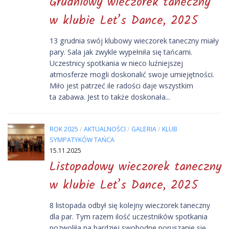
Grudniowy wieczorek taneczny
w klubie Let’s Dance, 2025
13 grudnia swój klubowy wieczorek taneczny miały
pary. Sala jak zwykle wypełniła się tańcami.
Uczestnicy spotkania w nieco luźniejszej
atmosferze mogli doskonalić swoje umiejętności.
Miło jest patrzeć ile radości daje wszystkim
ta zabawa. Jest to także doskonała...
ROK 2025
/
AKTUALNOŚCI
/
GALERIA
/
KLUB
SYMPATYKÓW TAŃCA
15.11.2025
Listopadowy wieczorek taneczny
w klubie Let’s Dance, 2025
8 listopada odbył się kolejny wieczorek taneczny
dla par. Tym razem ilość uczestników spotkania
pozwoliła na bardziej swobodne poruszanie się