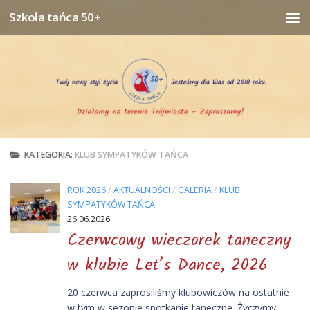
Szkoła tańca 50+
Przejdź do treści
KATEGORIA:
KLUB SYMPATYKÓW TAŃCA
ROK 2026
/
AKTUALNOŚCI
/
GALERIA
/
KLUB
SYMPATYKÓW TAŃCA
26.06.2026
Czerwcowy wieczorek taneczny
w klubie Let’s Dance, 2026
20 czerwca zaprosiliśmy klubowiczów na ostatnie
w tym w sezonie spotkanie taneczne. Życzymy