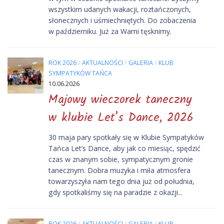
wszystkim udanych wakacji, roztańczonych,
słonecznych i uśmiechniętych. Do zobaczenia
w październiku. Już za Wami tęsknimy.
ROK 2026
/
AKTUALNOŚCI
/
GALERIA
/
KLUB
SYMPATYKÓW TAŃCA
10.06.2026
Majowy wieczorek taneczny
w klubie Let’s Dance, 2026
30 maja pary spotkały się w Klubie Sympatyków
Tańca Let’s Dance, aby jak co miesiąc, spędzić
czas w znanym sobie, sympatycznym gronie
tanecznym. Dobra muzyka i miła atmosfera
towarzyszyła nam tego dnia już od południa,
gdy spotkaliśmy się na paradzie z okazji...
ROK 2026
/
AKTUALNOŚCI
/
GALERIA
/
KLUB