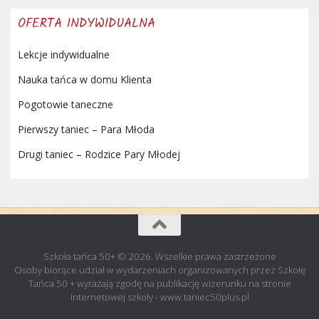
OFERTA INDYWIDUALNA
Lekcje indywidualne
Nauka tańca w domu Klienta
Pogotowie taneczne
Pierwszy taniec – Para Młoda
Drugi taniec – Rodzice Pary Młodej
Szkoła tańca 50+ © 2026. Wszelkie prawa zastrzeżone
Osoby biorące udział w wydarzeniach organizowanych przez Szkołę
Tańca 50 + wyrażają zgodę na publikację wizerunku na stronie
internetowej szkoły - www.taniec50plus.pl