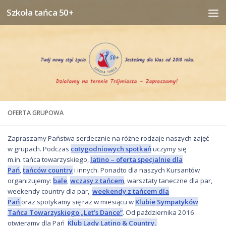
Szkoła tańca 50+
Przejdź do treści
OFERTA GRUPOWA
Zapraszamy Państwa serdecznie na różne rodzaje naszych zajęć
w grupach. Podczas
cotygodniowych spotkań
uczymy się
m.in. tańca towarzyskiego,
latino – oferta specjalnie dla
Pań
,
tańców country
i innych. Ponadto dla naszych Kursantów
organizujemy:
bale
,
wczasy z tańcem
, warsztaty taneczne dla par,
weekendy country dla par,
weekendy z tańcem dla
Pań
oraz spotykamy się raz w miesiącu w
Klubie Sympatyków
Tańca Towarzyskiego „Let’s Dance”
. Od października 2016
otwieramy dla Pań
Klub Lady Latino & Country.