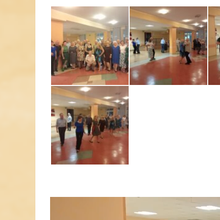
Odtwarzacz
video