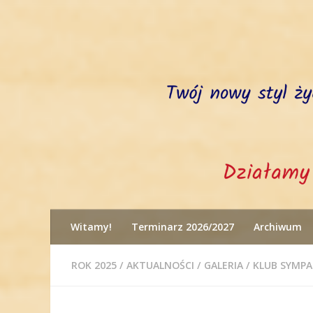
Przejdź do treści
Witamy!
Terminarz 2026/2027
Archiwum
ROK 2025
/
AKTUALNOŚCI
/
GALERIA
/
KLUB SYMP