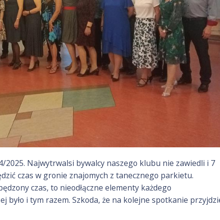
4/2025. Najwytrwalsi bywalcy naszego klubu nie zawiedli i 7
ędzić czas w gronie znajomych z tanecznego parkietu.
spędzony czas, to nieodłączne elementy każdego
j było i tym razem. Szkoda, że na kolejne spotkanie przyjdzi