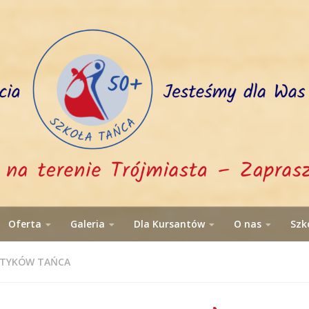
Oferta
Galeria
Dla Kursantów
O nas
Szk
ATYKÓW TAŃCA