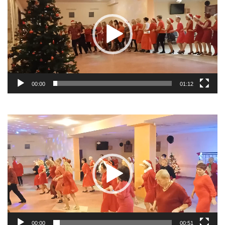
00:00
01:12
Odtwarzacz
video
00:00
00:51