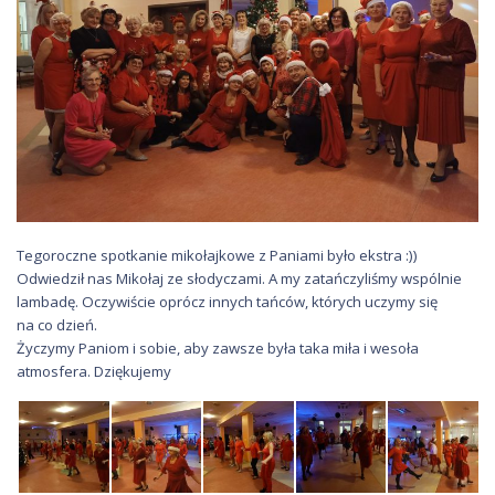
Tegoroczne spotkanie mikołajkowe z Paniami było ekstra :))
Odwiedził nas Mikołaj ze słodyczami. A my zatańczyliśmy wspólnie
lambadę. Oczywiście oprócz innych tańców, których uczymy się
na co dzień.
Życzymy Paniom i sobie, aby zawsze była taka miła i wesoła
atmosfera. Dziękujemy