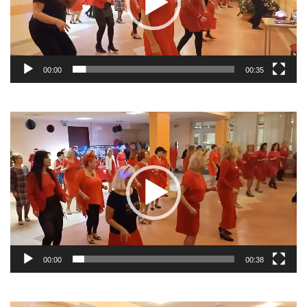
00:00
00:35
Odtwarzacz
video
00:00
00:38