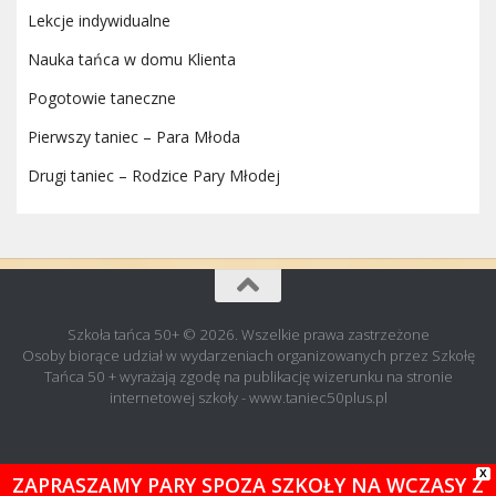
Lekcje indywidualne
Nauka tańca w domu Klienta
Pogotowie taneczne
Pierwszy taniec – Para Młoda
Drugi taniec – Rodzice Pary Młodej
Szkoła tańca 50+ © 2026. Wszelkie prawa zastrzeżone
Osoby biorące udział w wydarzeniach organizowanych przez Szkołę
Tańca 50 + wyrażają zgodę na publikację wizerunku na stronie
internetowej szkoły - www.taniec50plus.pl
X
ZAPRASZAMY PARY SPOZA SZKOŁY NA WCZASY Z