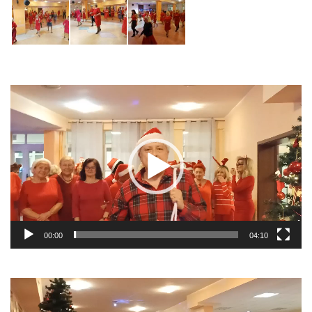
Odtwarzacz
video
00:00
04:10
Odtwarzacz
video