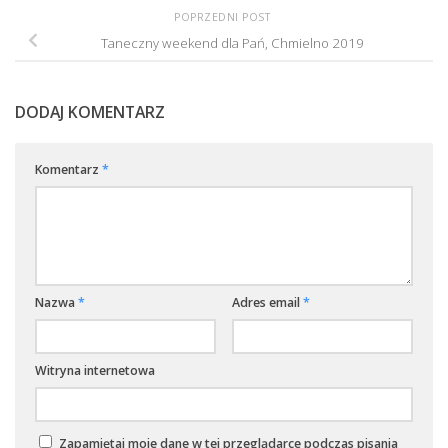
POPRZEDNI POST
Taneczny weekend dla Pań, Chmielno 2019
DODAJ KOMENTARZ
Komentarz
*
Nazwa
*
Adres email
*
Witryna internetowa
Zapamiętaj moje dane w tej przeglądarce podczas pisania