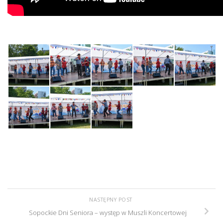
NASTĘPNY POST
Sopockie Dni Seniora – występ w Muszli Koncertowej