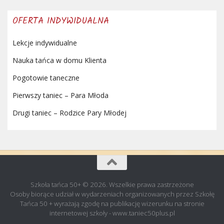
OFERTA INDYWIDUALNA
Lekcje indywidualne
Nauka tańca w domu Klienta
Pogotowie taneczne
Pierwszy taniec – Para Młoda
Drugi taniec – Rodzice Pary Młodej
Szkoła tańca 50+ © 2026. Wszelkie prawa zastrzeżone
Osoby biorące udział w wydarzeniach organizowanych przez Szkołę
Tańca 50 + wyrażają zgodę na publikację wizerunku na stronie
internetowej szkoły - www.taniec50plus.pl