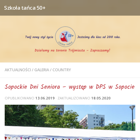
Szkoła tańca 50+
Przejdź do treści
AKTUALNOŚCI
/
GALERIA
/
COUNTRY
Sopockie Dni Seniora – występ w DPS w Sopocie
OPUBLIKOWANO
13.06.2019
· ZAKTUALIZOWANO
18.05.2020