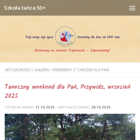
Szkoła tańca 50+
Przejdź do treści
AKTUALNOŚCI
/
GALERIA
/
WEEKENDY Z TAŃCEM DLA PAŃ
Taneczny weekend dla Pań, Przywidz, wrzesień
2025
OPUBLIKOWANO
11.10.2025
· ZAKTUALIZOWANO
28.10.2025