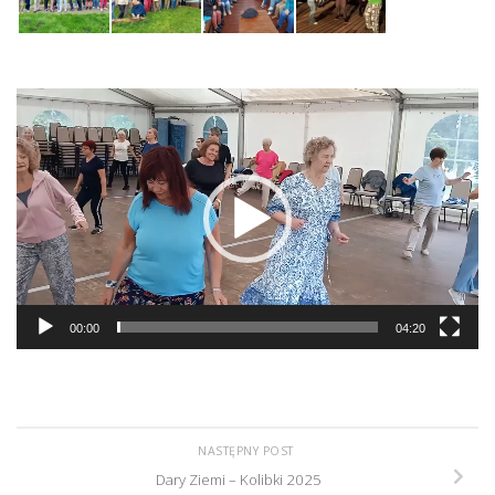
Odtwarzacz
video
00:00
04:20
NASTĘPNY POST
Dary Ziemi – Kolibki 2025