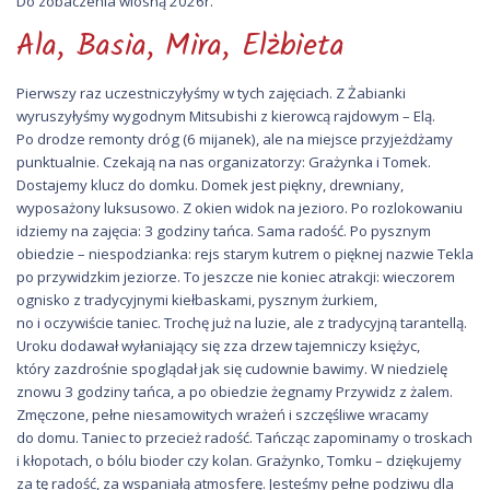
Do zobaczenia wiosną 2026r.
Ala, Basia, Mira, Elżbieta
Pierwszy raz uczestniczyłyśmy w tych zajęciach. Z Żabianki
wyruszyłyśmy wygodnym Mitsubishi z kierowcą rajdowym – Elą.
Po drodze remonty dróg (6 mijanek), ale na miejsce przyjeżdżamy
punktualnie. Czekają na nas organizatorzy: Grażynka i Tomek.
Dostajemy klucz do domku. Domek jest piękny, drewniany,
wyposażony luksusowo. Z okien widok na jezioro. Po rozlokowaniu
idziemy na zajęcia: 3 godziny tańca. Sama radość. Po pysznym
obiedzie – niespodzianka: rejs starym kutrem o pięknej nazwie Tekla
po przywidzkim jeziorze. To jeszcze nie koniec atrakcji: wieczorem
ognisko z tradycyjnymi kiełbaskami, pysznym żurkiem,
no i oczywiście taniec. Trochę już na luzie, ale z tradycyjną tarantellą.
Uroku dodawał wyłaniający się zza drzew tajemniczy księżyc,
który zazdrośnie spoglądał jak się cudownie bawimy. W niedzielę
znowu 3 godziny tańca, a po obiedzie żegnamy Przywidz z żalem.
Zmęczone, pełne niesamowitych wrażeń i szczęśliwe wracamy
do domu. Taniec to przecież radość. Tańcząc zapominamy o troskach
i kłopotach, o bólu bioder czy kolan. Grażynko, Tomku – dziękujemy
za tę radość, za wspaniałą atmosferę. Jesteśmy pełne podziwu dla