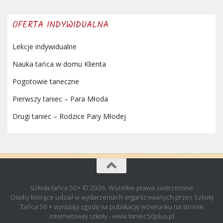
OFERTA INDYWIDUALNA
Lekcje indywidualne
Nauka tańca w domu Klienta
Pogotowie taneczne
Pierwszy taniec – Para Młoda
Drugi taniec – Rodzice Pary Młodej
Szkoła tańca 50+ © 2026. Wszelkie prawa zastrzeżone
Osoby biorące udział w wydarzeniach organizowanych przez Szkołę
Tańca 50 + wyrażają zgodę na publikację wizerunku na stronie
internetowej szkoły - www.taniec50plus.pl