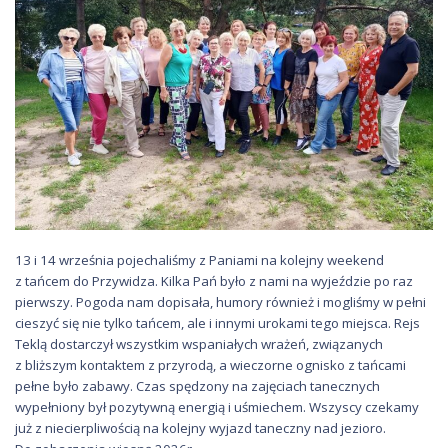
13 i 14 września pojechaliśmy z Paniami na kolejny weekend
z tańcem do Przywidza. Kilka Pań było z nami na wyjeździe po raz
pierwszy. Pogoda nam dopisała, humory również i mogliśmy w pełni
cieszyć się nie tylko tańcem, ale i innymi urokami tego miejsca. Rejs
Teklą dostarczył wszystkim wspaniałych wrażeń, związanych
z bliższym kontaktem z przyrodą, a wieczorne ognisko z tańcami
pełne było zabawy. Czas spędzony na zajęciach tanecznych
wypełniony był pozytywną energią i uśmiechem. Wszyscy czekamy
już z niecierpliwością na kolejny wyjazd taneczny nad jezioro.