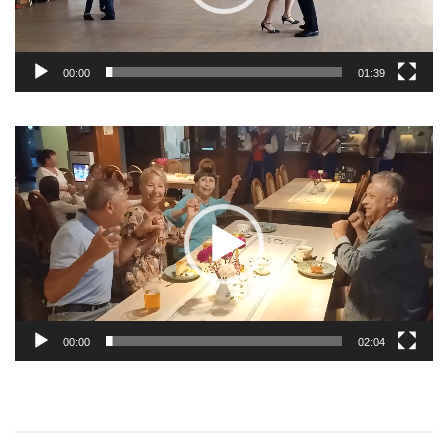
00:00
01:39
Odtwarzacz
video
00:00
02:04