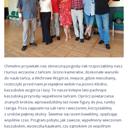
Chmielno przywitało nas słoneczną pogodą i tak rozpoczęliśmy nasz
I turnus wczasów z tańcem. Grono kameralne, doskonałe warunki
do nauki tańca, a Wichrowe Wzgórze, miejsce, gdzie mieszkamy,
roztoczyło przed nami przepiękne widoki na jezioro Kłodno,
kaszubskie wzgórza i lasy. To nasze kolejne lato pachnące
kaszubską przyrodą i wypełnione tańcem. Oprócz powtarzania
znanych kroków, wprowadziliśmy też nowe figury do jiva, rumby
i tanga. Poza zajęciami na sali rano i wieczorem, korzystaliśmy
z uroków pięknej okolicy. Świetnie się razem bawiliśmy, spędzając
wspólnie czas. Program pobytu, jak zawsze, wypełniony wieczorem
kaszubskim, wycieczką kajakami, czy ogniskiem ze wspólnym