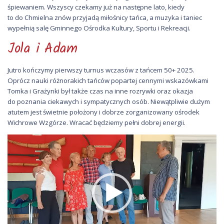
śpiewaniem. Wszyscy czekamy już na następne lato, kiedy
to do Chmielna znów przyjadą miłośnicy tańca, a muzyka i taniec
wypełnią salę Gminnego Ośrodka Kultury, Sportu i Rekreacji.
Jola i Adam
Jutro kończymy pierwszy turnus wczasów z tańcem 50+ 2025.
Oprócz nauki różnorakich tańców popartej cennymi wskazówkami
Tomka i Grażynki był także czas na inne rozrywki oraz okazja
do poznania ciekawych i sympatycznych osób. Niewątpliwie dużym
atutem jest świetnie położony i dobrze zorganizowany ośrodek
Wichrowe Wzgórze. Wracać będziemy pełni dobrej energii.
Odtwarzacz
video