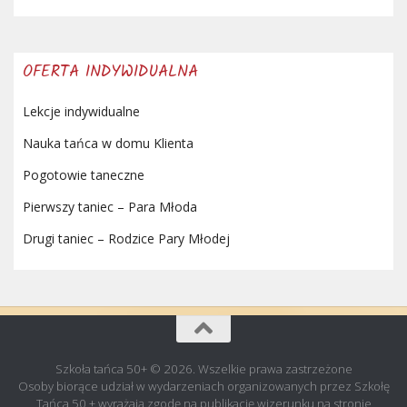
OFERTA INDYWIDUALNA
Lekcje indywidualne
Nauka tańca w domu Klienta
Pogotowie taneczne
Pierwszy taniec – Para Młoda
Drugi taniec – Rodzice Pary Młodej
Szkoła tańca 50+ © 2026. Wszelkie prawa zastrzeżone
Osoby biorące udział w wydarzeniach organizowanych przez Szkołę
Tańca 50 + wyrażają zgodę na publikację wizerunku na stronie