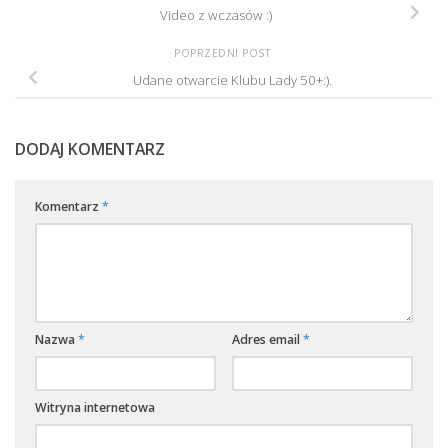
Video z wczasów :)
POPRZEDNI POST
Udane otwarcie Klubu Lady 50+:).
DODAJ KOMENTARZ
Komentarz
*
Nazwa
*
Adres email
*
Witryna internetowa