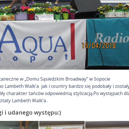
ia taneczne w „Domu Sąsiedzkim Broadway” w Sopocie
 Lambeth Walk’a jak i country bardzo się podobały i został
y charakter tańców odpowiednią stylizacją.Po występach dl
ztaty Lambeth Walk’a .
i i udanego występu:)