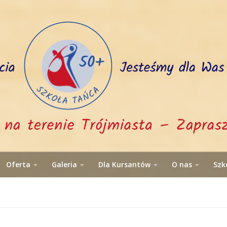
Oferta
Galeria
Dla Kursantów
O nas
Szk