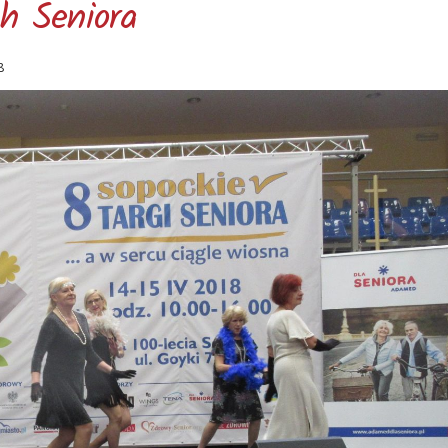
h Seniora
8