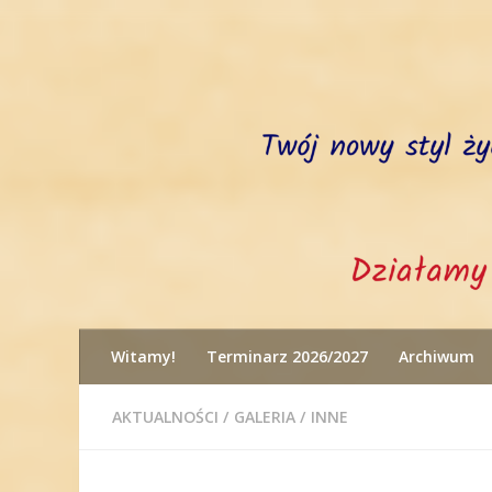
Przejdź do treści
Witamy!
Terminarz 2026/2027
Archiwum
AKTUALNOŚCI
/
GALERIA
/
INNE