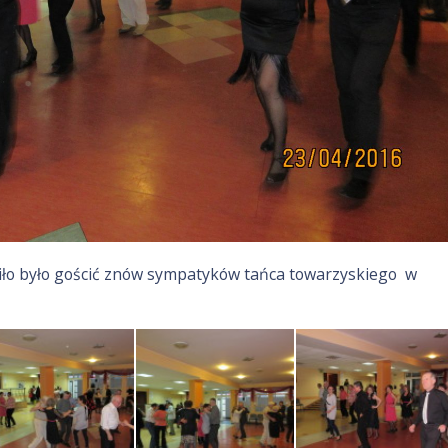
ło było gościć znów sympatyków tańca towarzyskiego w