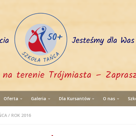
Oferta
Galeria
Dla Kursantów
O nas
Szk
ŃCA
/
ROK 2016