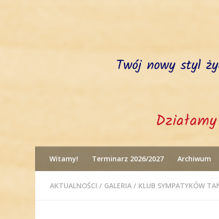
Przejdź do treści
Witamy!
Terminarz 2026/2027
Archiwum
AKTUALNOŚCI
/
GALERIA
/
KLUB SYMPATYKÓW TA