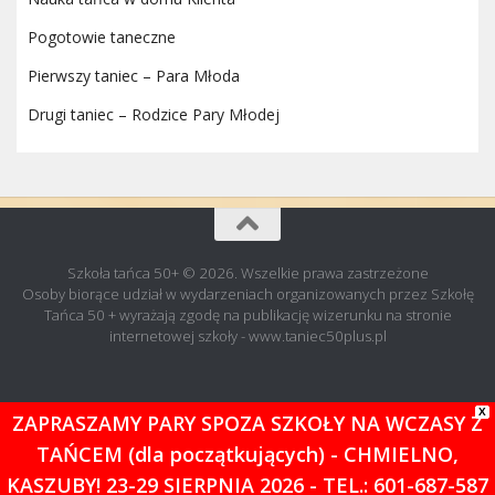
Pogotowie taneczne
Pierwszy taniec – Para Młoda
Drugi taniec – Rodzice Pary Młodej
Szkoła tańca 50+ © 2026. Wszelkie prawa zastrzeżone
Osoby biorące udział w wydarzeniach organizowanych przez Szkołę
Tańca 50 + wyrażają zgodę na publikację wizerunku na stronie
internetowej szkoły - www.taniec50plus.pl
X
ZAPRASZAMY PARY SPOZA SZKOŁY NA WCZASY Z
TAŃCEM (dla początkujących) - CHMIELNO,
KASZUBY! 23-29 SIERPNIA 2026 - TEL.: 601-687-587