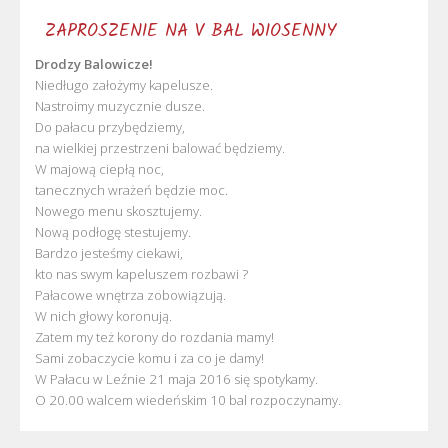
ZAPROSZENIE NA V BAL WIOSENNY
Drodzy Balowicze!
Niedługo założymy kapelusze.
Nastroimy muzycznie dusze.
Do pałacu przybędziemy,
na wielkiej przestrzeni balować będziemy.
W majową ciepłą noc,
tanecznych wrażeń będzie moc.
Nowego menu skosztujemy.
Nową podłogę stestujemy.
Bardzo jesteśmy ciekawi,
kto nas swym kapeluszem rozbawi ?
Pałacowe wnętrza zobowiązują.
W nich głowy koronują.
Zatem my też korony do rozdania mamy!
Sami zobaczycie komu i za co je damy!
W Pałacu w Leźnie 21 maja 2016 się spotykamy.
O 20.00 walcem wiedeńskim 10 bal rozpoczynamy.