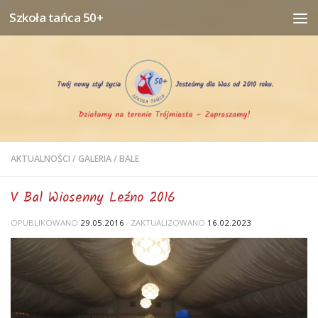
Szkoła tańca 50+
Przejdź do treści
AKTUALNOŚCI
/
GALERIA
/
BALE
V Bal Wiosenny Leźno 2016
OPUBLIKOWANO
29.05.2016
· ZAKTUALIZOWANO
16.02.2023