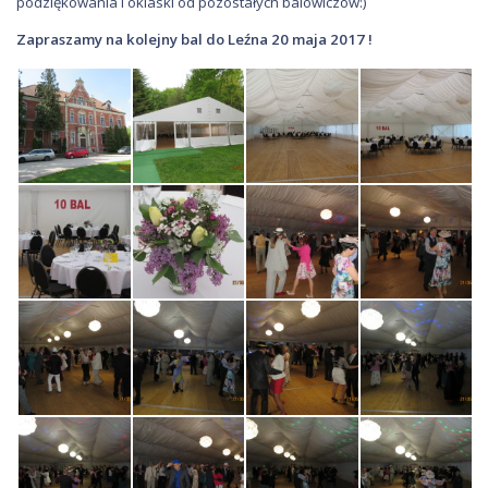
podziękowania i oklaski od pozostałych balowiczów:)
Zapraszamy na kolejny bal do Leźna 20 maja 2017 !