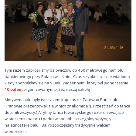
Tym razem zaprosiliśmy balowiczów do 450 metrowego namiotu
bankietowego przy Pałacu w Leźnie . Czas szybko leci i nie wiadomo
kiedy spotkaliśmy się na V Balu Wiosennym, który był jednocześnie
10 balem
organizowanym przez naszą szkolę !
Motywem balu były tym razem kapelusze. Zarówno Panie jak
i Panowie prezentowali się w nich znakomicie :). Przestrzeń do tańca
docenili wszyscy:) A rytmy tańca towarzyskiego rozbrzmiewające
w otoczeniu pałacu i parku w sposób szczególny wpłynęły
na atmosferę balu:) Bal rozpoczęliśmy tradycyjnie walcem
wiedeńskim.