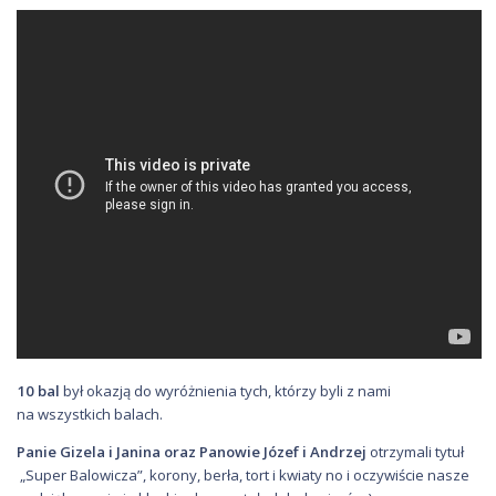
10 bal
był okazją do wyróżnienia tych, którzy byli z nami
na wszystkich balach.
Panie Gizela i Janina oraz Panowie Józef i Andrzej
otrzymali tytuł
„Super Balowicza”, korony, berła, tort i kwiaty no i oczywiście nasze